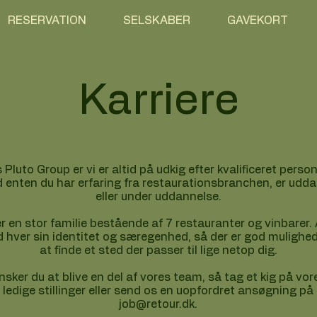
RESERVATION
SELSKABER
GAVEKORT
Karriere
 Pluto Group er vi er altid på udkig efter kvalificeret person
 enten du har erfaring fra restaurationsbranchen, er udd
eller under uddannelse.​
er en stor familie bestående af 7 restauranter og vinbarer. 
 hver sin identitet og særegenhed, så der er god mulighed
at finde et sted der passer til lige netop dig.​
nsker du at blive en del af vores team, så tag et kig på vor
ledige stillinger eller send os en uopfordret ansøgning på
job@retour.dk
.​