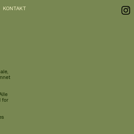
KONTAKT
ale,
annet
Alle
 for
es