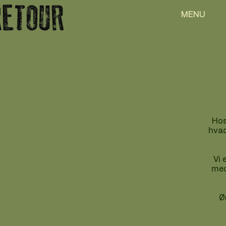
MENU
Hos
hvad
Vi 
med
Ø